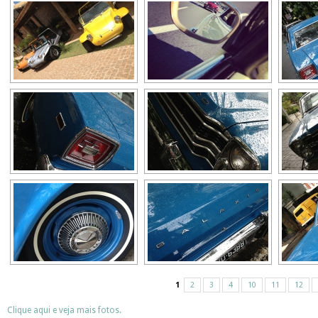
1
2
3
4
10
11
12
Clique aqui e veja mais fotos.