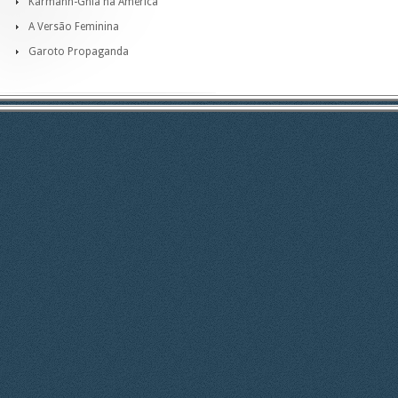
Karmann-Ghia na América
A Versão Feminina
Garoto Propaganda