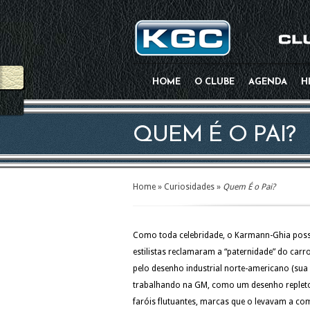
HOME
O CLUBE
AGENDA
H
QUEM É O PAI?
Home
»
Curiosidades
»
Quem É o Pai?
Como toda celebridade, o Karmann-Ghia possui
estilistas reclamaram a “paternidade” do carr
pelo desenho industrial norte-americano (sua t
trabalhando na GM, como um desenho repleto 
faróis flutuantes, marcas que o levavam a co