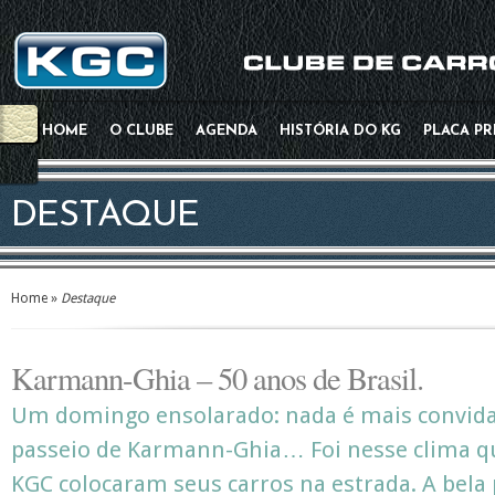
HOME
O CLUBE
AGENDA
HISTÓRIA DO KG
PLACA P
DESTAQUE
Home
»
Destaque
Karmann-Ghia – 50 anos de Brasil.
Um domingo ensolarado: nada é mais convida
passeio de Karmann-Ghia… Foi nesse clima qu
KGC colocaram seus carros na estrada. A bela