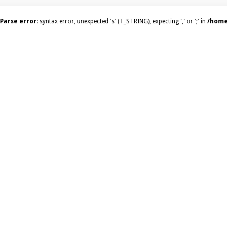
Parse error
: syntax error, unexpected 's' (T_STRING), expecting ',' or ';' in
/home