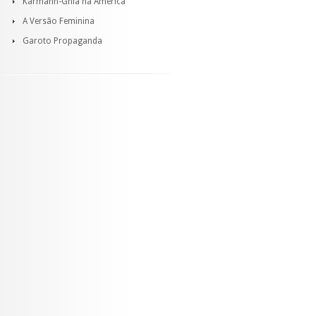
Karmann-Ghia na América
A Versão Feminina
Garoto Propaganda