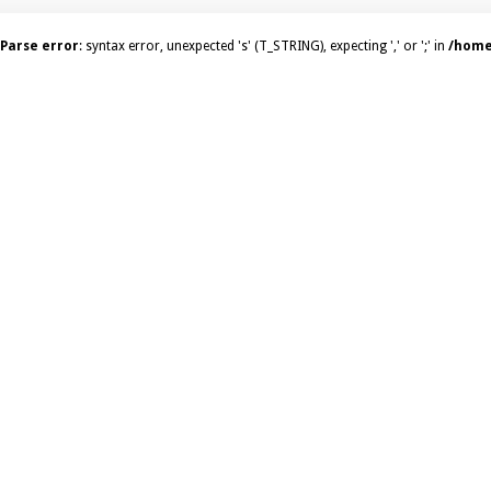
Parse error
: syntax error, unexpected 's' (T_STRING), expecting ',' or ';' in
/home