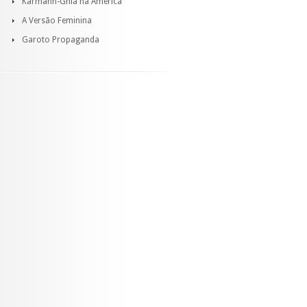
Karmann-Ghia na América
A Versão Feminina
Garoto Propaganda