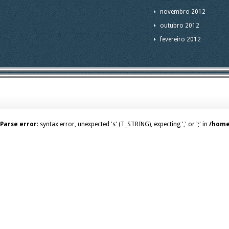
novembro 2012
outubro 2012
fevereiro 2012
Parse error
: syntax error, unexpected 's' (T_STRING), expecting ',' or ';' in
/home