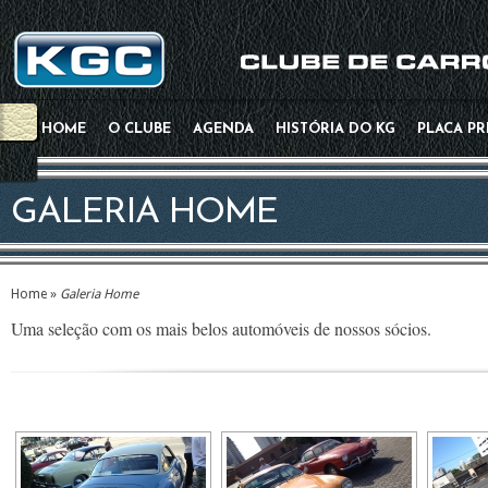
HOME
O CLUBE
AGENDA
HISTÓRIA DO KG
PLACA P
GALERIA HOME
Home
»
Galeria Home
Uma seleção com os mais belos automóveis de nossos sócios.