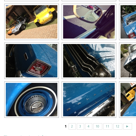
1
2
3
4
10
11
12
►