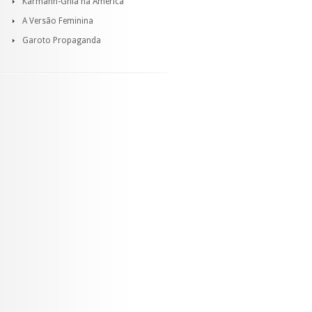
Karmann-Ghia na América
A Versão Feminina
Garoto Propaganda