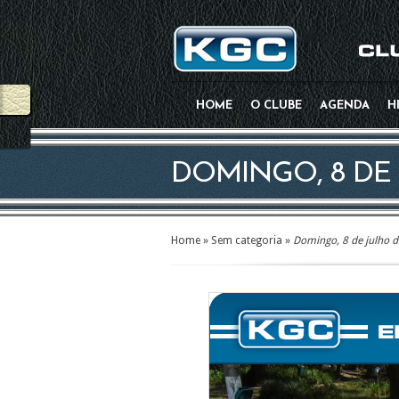
HOME
O CLUBE
AGENDA
H
DOMINGO, 8 DE 
Home
»
Sem categoria
»
Domingo, 8 de julho 