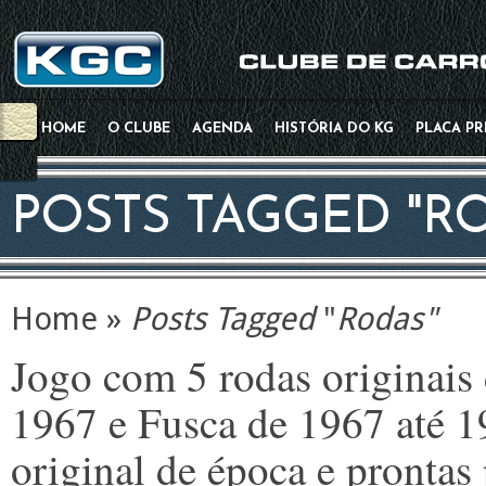
HOME
O CLUBE
AGENDA
HISTÓRIA DO KG
PLACA P
POSTS TAGGED "R
Home
»
Posts Tagged
"
Rodas"
Jogo com 5 rodas originai
1967 e Fusca de 1967 até 1
original de época e prontas